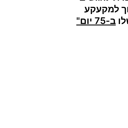
וך למקעקע
לו
ב-75 יום"