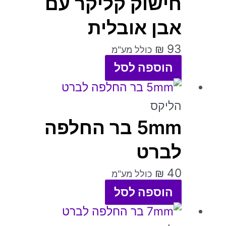
חישוק קליקר עם
בעמוד
מספר
אבן אובלית
המוצר
סוגים.
₪
93
כולל מע"מ
ניתן
הוספה לסל
לבחור
למוצר
את
זה
הליקס
האפשרויות
5mm בר החלפה
יש
בעמוד
מספר
לברט
המוצר
סוגים.
₪
40
כולל מע"מ
ניתן
הוספה לסל
לבחור
למוצר
את