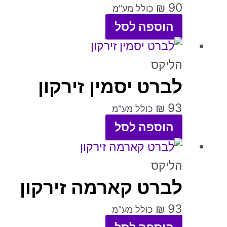
₪
90
כולל מע"מ
הוספה לסל
למוצר
זה
הליקס
לברט יסמין זירקון
יש
מספר
₪
93
כולל מע"מ
סוגים.
הוספה לסל
ניתן
למוצר
לבחור
זה
הליקס
את
לברט קארמה זירקון
יש
האפשרויות
מספר
₪
93
כולל מע"מ
בעמוד
סוגים.