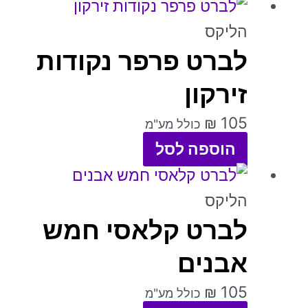
למוצר
לבחור
זה
הליקס
את
לברט פרפר נקודות
יש
האפשרויות
מספר
זירקון
בעמוד
סוגים.
המוצר
₪
105
כולל מע"מ
ניתן
הוספה לסל
לבחור
למוצר
את
זה
הליקס
האפשרויות
לברט קלאסי חמש
יש
בעמוד
מספר
אבנים
המוצר
סוגים.
₪
105
כולל מע"מ
ניתן