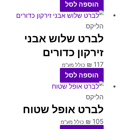
הוספה לסל
לבחור
למוצר
את
זה
הליקס
האפשרויות
לברט שלוש אבני
יש
בעמוד
מספר
זירקון כדורים
המוצר
סוגים.
₪
117
כולל מע"מ
ניתן
הוספה לסל
לבחור
למוצר
את
זה
הליקס
האפשרויות
לברט אופל שטוח
יש
בעמוד
מספר
המוצר
₪
105
כולל מע"מ
סוגים.