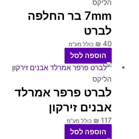
זה
הליקס
האפשרויות
7mm בר החלפה
יש
בעמוד
מספר
לברט
המוצר
סוגים.
₪
40
כולל מע"מ
ניתן
הוספה לסל
לבחור
למוצר
את
זה
הליקס
האפשרויות
לברט פרפר אמרלד
יש
בעמוד
מספר
אבנים זירקון
המוצר
סוגים.
₪
117
כולל מע"מ
ניתן
הוספה לסל
לבחור