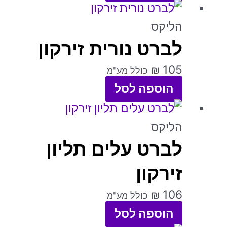
למוצר
את
זה
הליקס
האפשרויות
לברט נורית זירקון
יש
בעמוד
מספר
המוצר
₪
105
כולל מע"מ
סוגים.
הוספה לסל
ניתן
לבחור
הליקס
את
לברט עלים תליון
האפשרויות
זירקון
בעמוד
המוצר
₪
106
כולל מע"מ
הוספה לסל