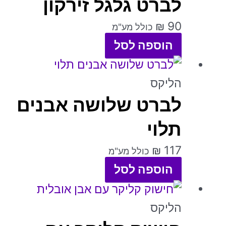
לברט גלגל זירקון
₪
90
כולל מע"מ
הוספה לסל
למוצר
זה
הליקס
לברט שלושה אבנים
יש
מספר
תלוי
סוגים.
₪
117
כולל מע"מ
ניתן
הוספה לסל
לבחור
למוצר
את
זה
הליקס
האפשרויות
יש