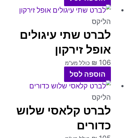
המוצר
ניתן
לבחור
הליקס
את
לברט שתי עיגולים
האפשרויות
אופל זירקון
בעמוד
המוצר
₪
106
כולל מע"מ
הוספה לסל
למוצר
זה
הליקס
לברט קלאסי שלוש
יש
מספר
כדורים
סוגים.