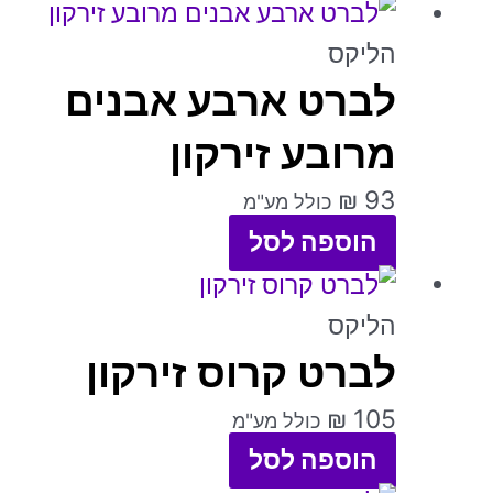
למוצר
זה
הליקס
לברט ארבע אבנים
יש
מספר
מרובע זירקון
סוגים.
₪
93
כולל מע"מ
ניתן
הוספה לסל
לבחור
למוצר
את
זה
הליקס
האפשרויות
לברט קרוס זירקון
יש
בעמוד
מספר
המוצר
₪
105
כולל מע"מ
סוגים.
הוספה לסל
ניתן