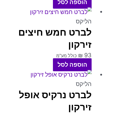
הוספה לסל
ניתן
למוצר
לבחור
זה
הליקס
את
לברט חמש חיצים
יש
האפשרויות
מספר
זירקון
בעמוד
סוגים.
המוצר
₪
93
כולל מע"מ
ניתן
הוספה לסל
לבחור
את
הליקס
האפשרויות
לברט נרקיס אופל
בעמוד
זירקון
המוצר