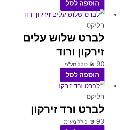
הוספה לסל
ניתן
לבחור
הליקס
את
לברט שלוש עלים
האפשרויות
זירקון ורוד
בעמוד
המוצר
₪
90
כולל מע"מ
הוספה לסל
למוצר
זה
הליקס
לברט ורד זירקון
יש
מספר
₪
93
כולל מע"מ
סוגים.