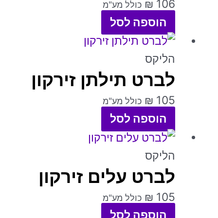
₪
106
כולל מע"מ
הוספה לסל
למוצר
זה
הליקס
לברט תילתן זירקון
יש
מספר
₪
105
כולל מע"מ
סוגים.
הוספה לסל
ניתן
למוצר
לבחור
זה
הליקס
את
לברט עלים זירקון
יש
האפשרויות
מספר
₪
105
כולל מע"מ
בעמוד
סוגים.
הוספה לסל