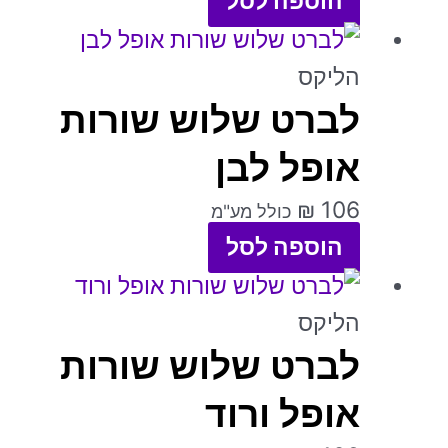
הוספה לסל
המוצר
ניתן
לבחור
הליקס
את
לברט שלוש שורות
האפשרויות
אופל לבן
בעמוד
המוצר
₪
106
כולל מע"מ
הוספה לסל
הליקס
לברט שלוש שורות
אופל ורוד