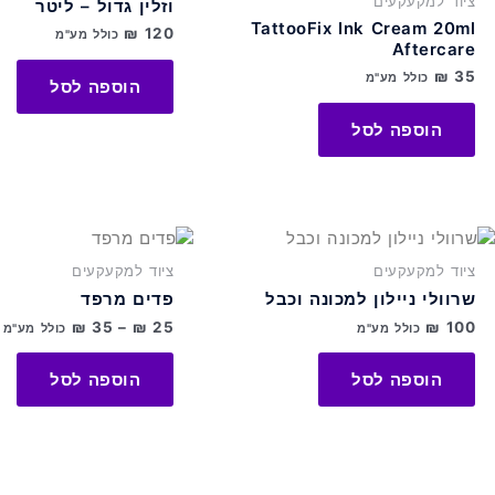
ציוד למקעקעים
וזלין גדול – ליטר
TattooFix Ink Cream 20ml
₪
120
כולל מע"מ
Aftercare
₪
35
כולל מע"מ
הוספה לסל
הוספה לסל
טווח
למוצר
מחירים:
זה
ציוד למקעקעים
ציוד למקעקעים
⁦₪ 25⁩
יש
עד
שרוולי ניילון למכונה וכבל
פדים מרפד
מספר
⁦₪ 35⁩
₪
35
–
₪
25
₪
100
סוגים.
כולל מע"מ
כולל מע"מ
ניתן
לבחור
הוספה לסל
הוספה לסל
את
האפשרויות
בעמוד
המוצר