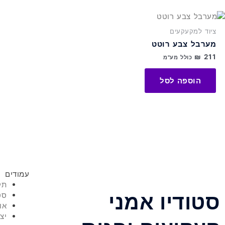
ציוד למקעקעים
מערבל צבע רוטט
₪
211
כולל מע"מ
הוספה לסל
עמודים
תק
סטודיו אמני
סט
או
יצ