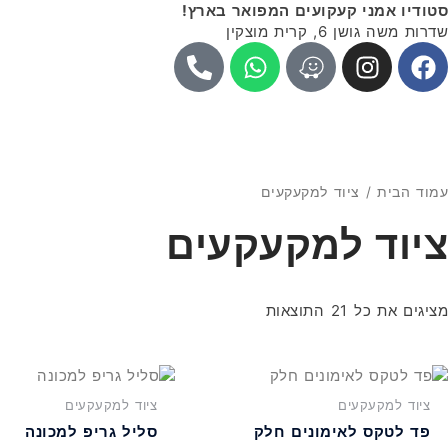
ילוג
לתוכן
סטודיו אמני קעקועים המפואר בארץ!
תוכן
שדרות משה גושן 6, קרית מוצקין
P
W
W
I
F
h
h
a
n
a
o
a
z
s
c
n
t
e
t
e
e
s
a
b
-
a
g
o
עמוד הבית
/ ציוד למקעקעים
a
p
r
o
l
p
a
k
ציוד למקעקעים
t
m
ממוין
מציגים את כל ⁦21⁩ התוצאות
לפי
פופולריות
ציוד למקעקעים
ציוד למקעקעים
פד לטקס לאימונים חלק
סליל גריפ למכונה