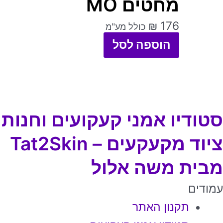
מחטים MO
יש
מספר
₪
176
כולל מע"מ
סוגים.
הוספה לסל
ניתן
לבחור
את
האפשרויות
סטודיו אמני קעקועים וחנות
בעמוד
ציוד מקעקעים – Tat2Skin
המוצר
מבית משה אלול
עמודים
תקנון האתר