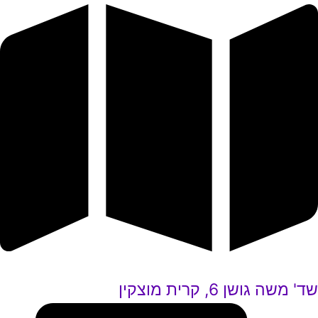
שד' משה גושן 6, קרית מוצקין