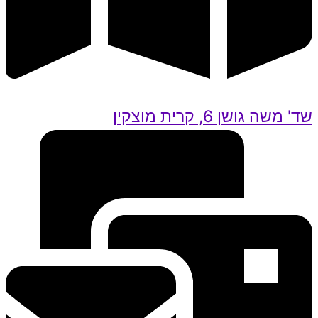
שד' משה גושן 6, קרית מוצקין