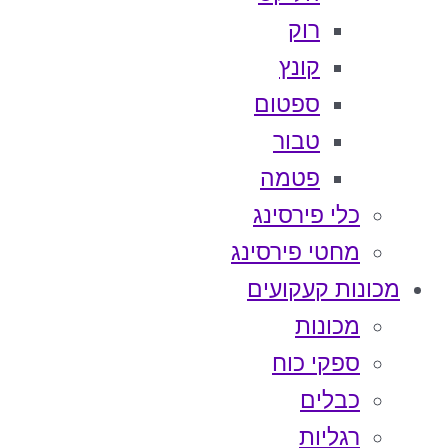
רוק
קונץ
ספטום
טבור
פטמה
כלי פירסינג
מחטי פירסינג
מכונות קעקועים
מכונות
ספקי כוח
כבלים
רגליות