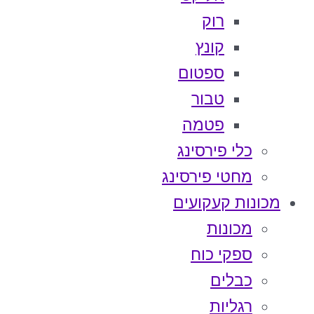
רוק
קונץ
ספטום
טבור
פטמה
כלי פירסינג
מחטי פירסינג
מכונות קעקועים
מכונות
ספקי כוח
כבלים
רגליות