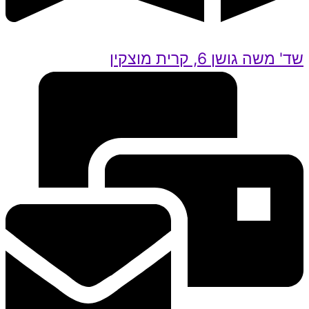
שד' משה גושן 6, קרית מוצקין