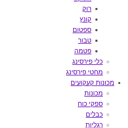
רוק
קונץ
ספטום
טבור
פטמה
כלי פירסינג
מחטי פירסינג
מכונות קעקועים
מכונות
ספקי כוח
כבלים
רגליות