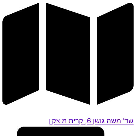
שד' משה גושן 6, קרית מוצקין