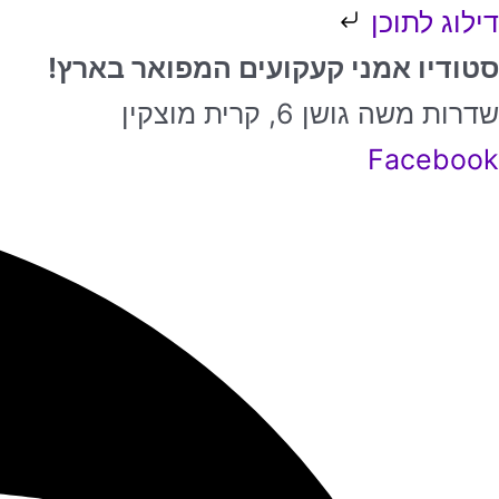
ילוג
דילוג לתוכן
מות
תוכן
למוצר
למוצר
סטודיו אמני קעקועים המפואר בארץ!
ל
זה
זה
שדרות משה גושן 6, קרית מוצקין
ננה
יש
יש
Facebook
וכב
מספר
מספר
ם
סוגים.
סוגים.
ניתן
ניתן
לבחור
לבחור
את
את
האפשרויות
האפשרויות
בעמוד
בעמוד