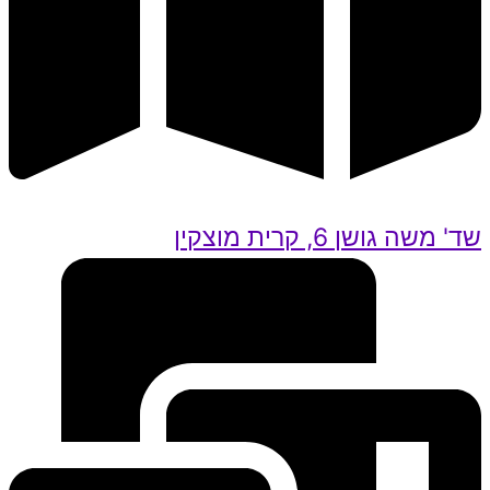
שד' משה גושן 6, קרית מוצקין