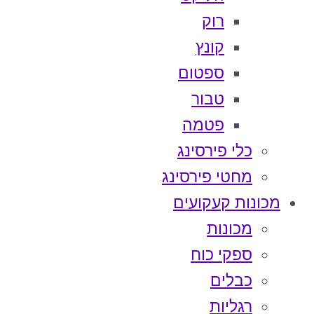
רוק
קונץ
ספטום
טבור
פטמה
כלי פירסינג
מחטי פירסינג
מכונות קעקועים
מכונות
ספקי כוח
כבלים
רגליות