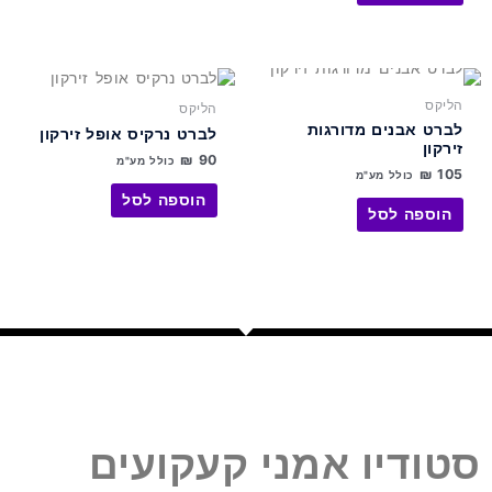
האפשרויות
האפשרויות
בעמוד
בעמוד
המוצר
המוצר
למוצר
זה
הליקס
הליקס
יש
לברט אבנים מדורגות
לברט נרקיס אופל זירקון
מספר
זירקון
₪
90
סוגים.
כולל מע"מ
₪
105
כולל מע"מ
ניתן
הוספה לסל
לבחור
הוספה לסל
את
האפשרויות
בעמוד
המוצר
סטודיו אמני קעקועים