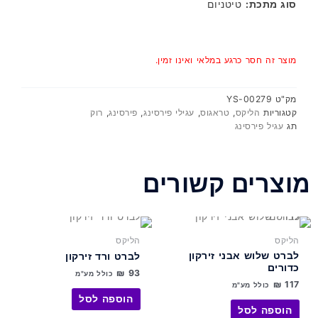
סוג מתכת:
טיטניום
מוצר זה חסר כרגע במלאי ואינו זמין.
מק"ט
YS-00279
קטגוריות
הליקס
,
טראגוס
,
עגילי פירסינג
,
פירסינג
,
רוק
תג
עגיל פירסינג
מוצרים קשורים
למוצר
למוצר
זה
זה
הליקס
הליקס
יש
יש
לברט שלוש אבני זירקון
לברט ורד זירקון
מספר
מספר
כדורים
₪
93
כולל מע"מ
סוגים.
סוגים.
₪
117
כולל מע"מ
ניתן
ניתן
הוספה לסל
לבחור
לבחור
הוספה לסל
את
את