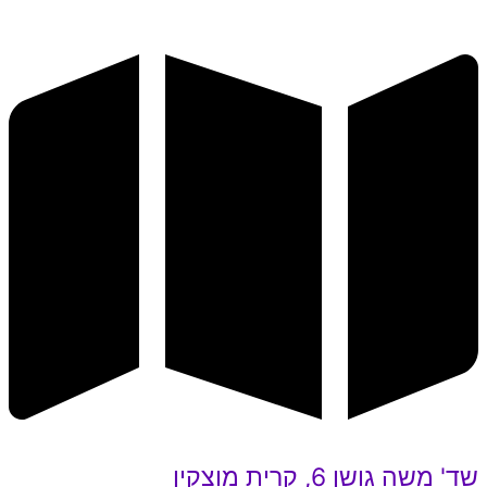
שד' משה גושן 6, קרית מוצקין