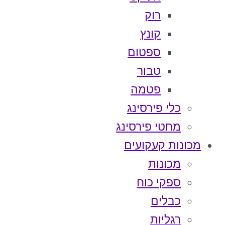
רוק
קונץ
ספטום
טבור
פטמה
כלי פירסינג
מחטי פירסינג
מכונות קעקועים
מכונות
ספקי כוח
כבלים
רגליות