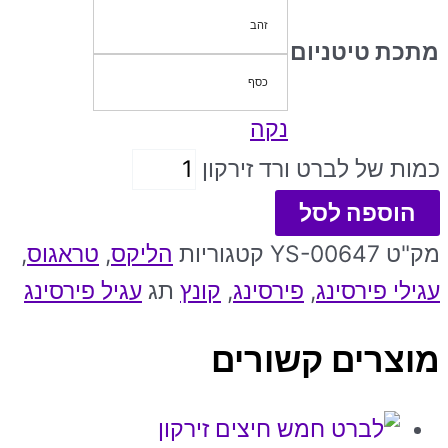
זהב
מתכת טיטניום
כסף
נקה
כמות של לברט ורד זירקון
הוספה לסל
מק"ט
YS-00647
קטגוריות
הליקס
,
טראגוס
,
עגילי פירסינג
,
פירסינג
,
קונץ
תג
עגיל פירסינג
מוצרים קשורים