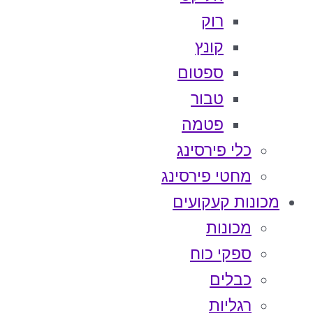
רוק
קונץ
ספטום
טבור
פטמה
כלי פירסינג
מחטי פירסינג
מכונות קעקועים
מכונות
ספקי כוח
כבלים
רגליות