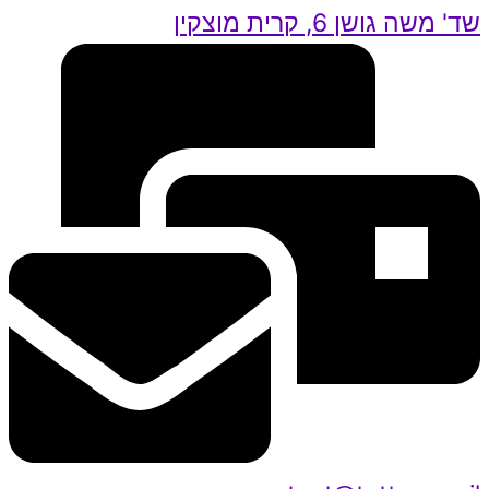
שד' משה גושן 6, קרית מוצקין