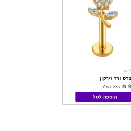
פר
גים.
תן
חור
פשרויות
מוד
וצר
יקס
רט ורד זירקון
₪
9
כולל מע"מ
הוספה לסל