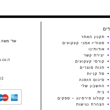
דים
תקנון האתר
שד' משה גושן 6, קר
סטודיו אמני קעקועים
אודותינו
יצירת קשר
.co.il
קורסי קעקועים
חנות מוצרים
סל קניות
32
סיכום הזמנה
החשבון שלי
בית
קטלוג פירסינג – ספקים
הצהרת נגישות