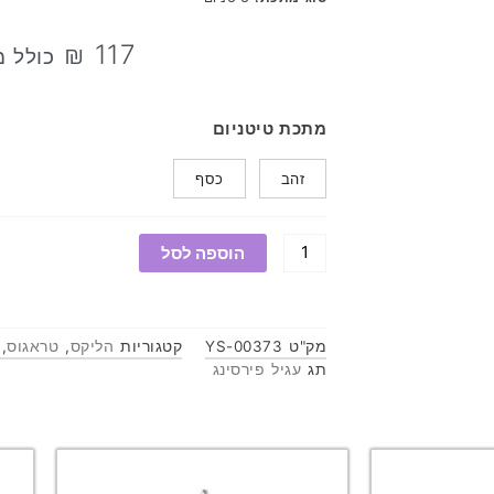
₪
117
כולל 
כמות
מתכת טיטניום
של
לברט
זהב
כסף
לוטוס
סגול
הוספה לסל
מק"ט
YS-00373
קטגוריות
הליקס
,
טראגוס
,
תג
עגיל פירסינג
למוצר
למ
זה
זה