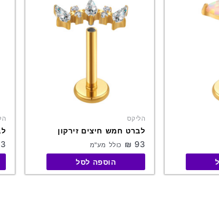
יש
יש
מספר
מס
סוגים.
סו
ניתן
ני
לבחור
לב
את
את
האפשרויות
הא
בעמוד
בע
המוצר
המ
הליקס
הל
לברט חמש חיצים זירקון
לב
3
₪
93
כולל מע"מ
הוספה לסל