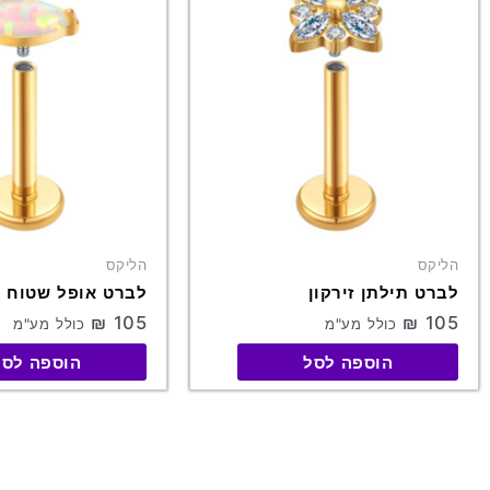
יש
יש
מספר
מספר
סוגים.
סוגים.
ניתן
ניתן
לבחור
לבחור
את
את
האפשרויות
האפשרויות
בעמוד
בעמוד
המוצר
המוצר
הליקס
הליקס
לברט תילתן זירקון
לברט אופל שטוח
₪
105
₪
105
כולל מע"מ
כולל מע"מ
הוספה לסל
הוספה לסל