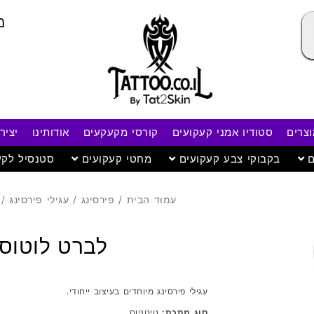
מ
וצרים
סטודיו אמני קעקועים
קורסי מקעקעים
אודותינו
יציר
ם
בקבוקי צבע קעקועים
מחטי קעקועים
סטנסיל לקע
עמוד הבית
/
פירסינג
/
עגילי פירסינג
/
לברט לוטוס 
עגילי פירסינג מיוחדים בעיצוב ייחודי.
סוג מתכת:
טיטניום