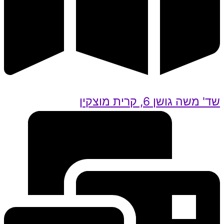
שד' משה גושן 6, קרית מוצקין