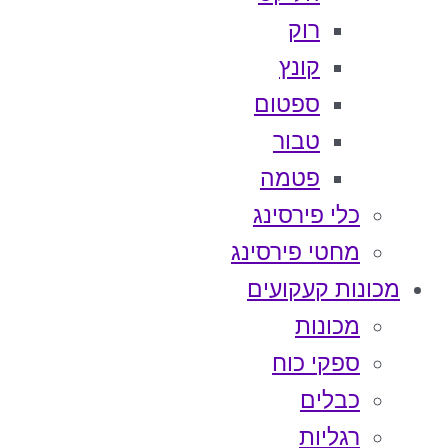
רוק
קונץ
ספטום
טבור
פטמה
כלי פירסינג
מחטי פירסינג
מכונות קעקועים
מכונות
ספקי כוח
כבלים
רגליות