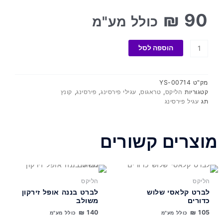
₪
90
כולל מע"מ
כמות
הוספה לסל
של
לברט
פאי
מק"ט
YS-00714
קטגוריות
הליקס
,
טראגוס
,
עגילי פירסינג
,
פירסינג
,
קונץ
תג
עגיל פירסינג
מוצרים קשורים
למוצר
למוצר
זה
זה
הליקס
הליקס
יש
יש
לברט קלאסי שלוש
לברט בננה אופל זירקון
מספר
מספר
כדורים
משולב
סוגים.
סוגים.
₪
140
₪
105
כולל מע"מ
כולל מע"מ
ניתן
ניתן