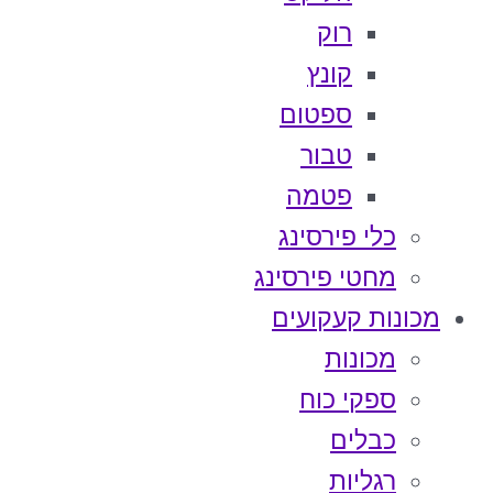
רוק
קונץ
ספטום
טבור
פטמה
כלי פירסינג
מחטי פירסינג
מכונות קעקועים
מכונות
ספקי כוח
כבלים
רגליות