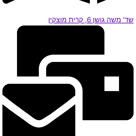
שד' משה גושן 6, קרית מוצקין