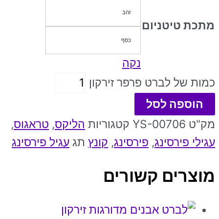
זהב
מתכת טיטניום
כסף
נקה
כמות של לברט פרפר זירקון
הוספה לסל
מק"ט
YS-00706
קטגוריות
הליקס
,
טראגוס
,
עגילי פירסינג
,
פירסינג
,
קונץ
תג
עגיל פירסינג
מוצרים קשורים