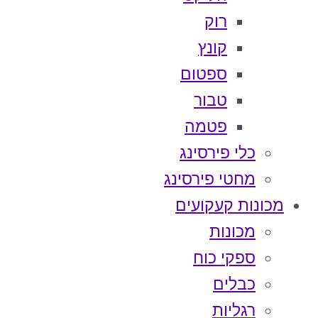
רוק
קונץ
ספטום
טבור
פטמה
כלי פירסינג
מחטי פירסינג
מכונות קעקועים
מכונות
ספקי כוח
כבלים
רגליות