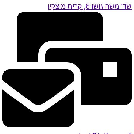
שד' משה גושן 6, קרית מוצקין