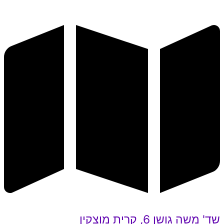
שד' משה גושן 6, קרית מוצקין