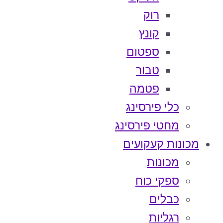
רוק
קונץ
ספטום
טבור
פטמה
כלי פירסינג
מחטי פירסינג
מכונות קעקועים
מכונות
ספקי כוח
כבלים
רגליות