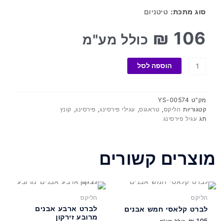
סוג מתכת:
טיטניום
₪
106
כולל מע"מ
כמות
הוספה לסל
של
לברט
שלוש
שורות
מק"ט
YS-00574
ושני
קטגוריות
הליקס
,
טראגוס
,
עגילי פירסינג
,
פירסינג
,
קונץ
כדורי
תג
עגיל פירסינג
זירקון
מוצרים קשורים
למוצר
למוצר
זה
זה
הליקס
הליקס
יש
יש
לברט ארבע אבנים
לברט קלאסי חמש אבנים
מספר
מספר
מרובע זירקון
₪
105