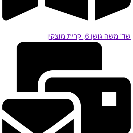
שד' משה גושן 6, קרית מוצקין