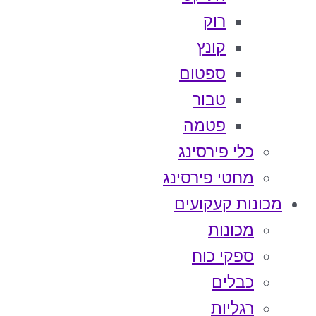
רוק
קונץ
ספטום
טבור
פטמה
כלי פירסינג
מחטי פירסינג
מכונות קעקועים
מכונות
ספקי כוח
כבלים
רגליות