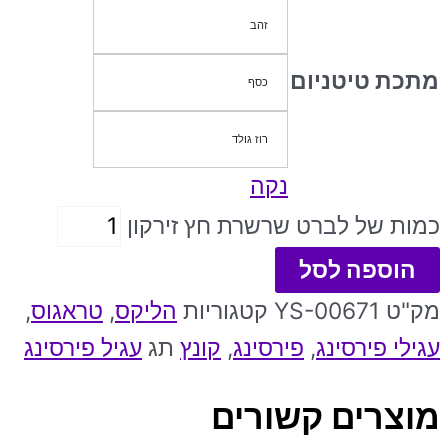
זהב
מתכת טיטניום
כסף
רוז גולד
נקה
כמות של לברט שרשרת חץ זירקון
הוספה לסל
מק"ט
YS-00671
קטגוריות
הליקס
,
טראגוס
,
עגילי פירסינג
,
פירסינג
,
קונץ
תג
עגיל פירסינג
מוצרים קשורים