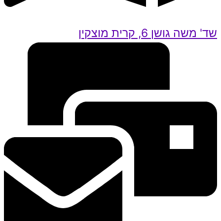
שד' משה גושן 6, קרית מוצקין