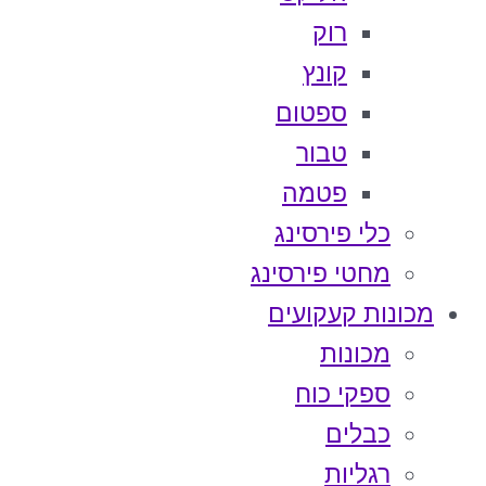
רוק
קונץ
ספטום
טבור
פטמה
כלי פירסינג
מחטי פירסינג
מכונות קעקועים
מכונות
ספקי כוח
כבלים
רגליות