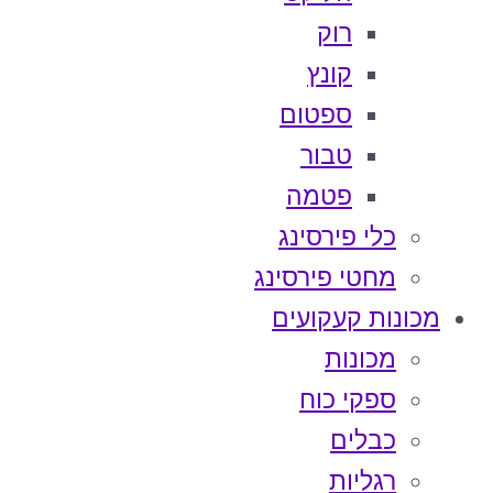
רוק
קונץ
ספטום
טבור
פטמה
כלי פירסינג
מחטי פירסינג
מכונות קעקועים
מכונות
ספקי כוח
כבלים
רגליות