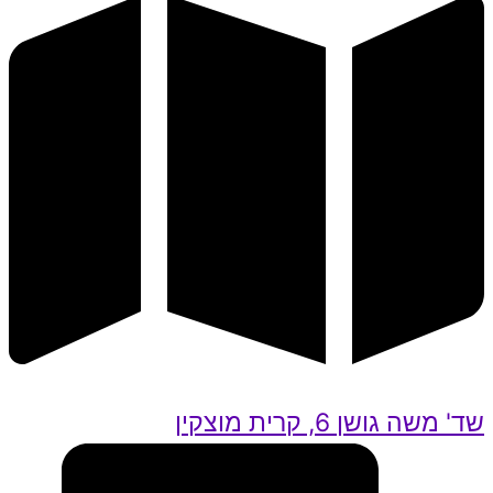
שד' משה גושן 6, קרית מוצקין