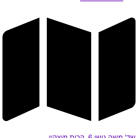
שד' משה גושן 6, קרית מוצקין