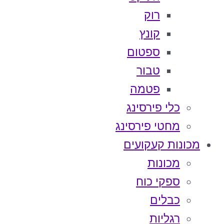
רוק
קונץ
ספטום
טבור
פטמה
כלי פירסינג
מחטי פירסינג
מכונות קעקועים
מכונות
ספקי כוח
כבלים
רגליות