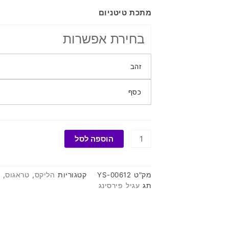
כמות
מתכת טיטניום
של
לברט
שלושה
עלים
זהב
כסף
הוספה לסל
מק"ט
YS-00612
קטגוריות
הליקס
,
טראגוס
,
תג
עגיל פירסינג