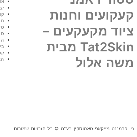
או
יצ
קעקועים וחנות
קו
חנ
ציוד מקעקעים –
סל
סי
הח
Tat2Skin מבית
בי
קט
משה אלול
הצ
ניו פרמננט מייקאפ טאטוסקין בע"מ © כל הזכויות שמורות