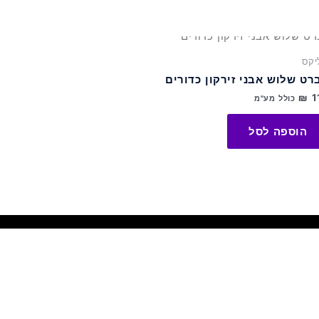
וצר
יקס
רט שלוש אבני זירקון כדורים
פר
₪
1
כולל מע"מ
ים.
ן
הוספה לסל
חור
פשרויות
מוד
וצר