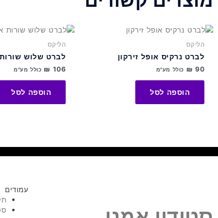
מוצרים קשורים
הליקס
הליקס
לברט נרקיס אופל זירקון
לברט שלוש שורות 
₪
106
₪
90
כולל מע"מ
כולל מע"מ
הוספה לסל
הוספה לסל
עמודים
תק
סטודיו אמני
סט