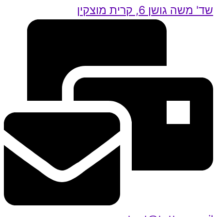
שד' משה גושן 6, קרית מוצקין