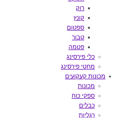
רוק
קונץ
ספטום
טבור
פטמה
כלי פירסינג
מחטי פירסינג
מכונות קעקועים
מכונות
ספקי כוח
כבלים
רגליות