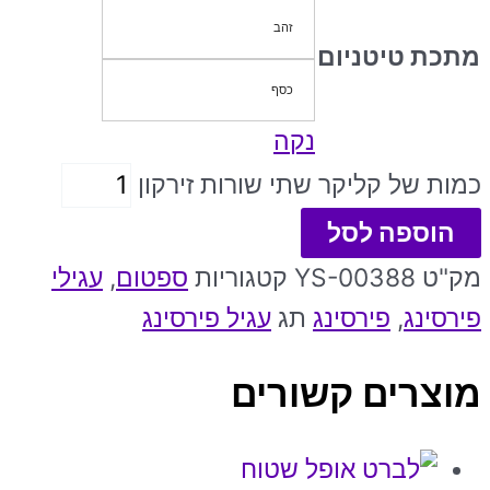
זהב
מתכת טיטניום
כסף
נקה
כמות של קליקר שתי שורות זירקון
הוספה לסל
מק"ט
YS-00388
קטגוריות
ספטום
,
עגילי
פירסינג
,
פירסינג
תג
עגיל פירסינג
מוצרים קשורים