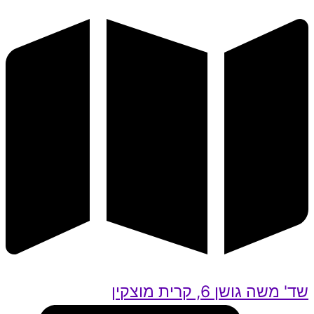
שד' משה גושן 6, קרית מוצקין