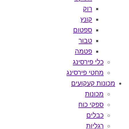
רוק
קונץ
ספטום
טבור
פטמה
כלי פירסינג
מחטי פירסינג
מכונות קעקועים
מכונות
ספקי כוח
כבלים
רגליות