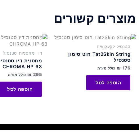
מוצרים קשורים
סטנסיל לקעקועים
דיו ומחסניות סטנסיל
Tat2Skin String חוט סימון
סטנסיל
מחסנית דיו סטנסיל
CHROMA HP 63
₪
176
כולל מע"מ
₪
295
כולל מע"מ
הוספה לסל
הוספה לסל