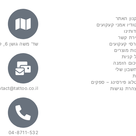
נון האתר
ודיו אמני קעקועים
דותינו
ירת קשר
רסי קעקועים
שד' משה גושן 6, קרית מוצקין
ות מוצרים
 קניות
כום הזמנה
שבון שלי
ת
לוג פירסינג – ספקים
tact@tattoo.co.il
הרת נגישות
04-8711-532