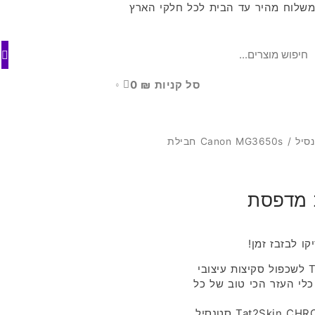
שלוח מהיר עד הבית לכל חלקי הארץ
סל קניות
₪
0
0
סיל
/ Canon MG3650s חבילת
ו לבזבז זמן!
הכירו את הפתרון החדש ביותר של Tat2Skin לשכפול סקיצות עיצובי
כלי העזר הכי טוב של כל
רק לטעון את המדפסת עם מחסנית דיו Tat2Skin CHROMA סטנסיל