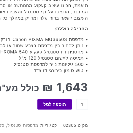
תואמת, הכינו עיצוב קעקוע מהמחשב או סרק
המובנה, הדפיסו על דף סטנסיל והעבירו אות
העיצוב יישאר ברור, גלוי ומדויק במהלך כל 
החבילה כוללת:
• מדפסת Canon PIXMA MG3650S הזרקת דיו
• ניתן לבחור בין מדפסת בצבע שחור או לבן
• מחסנית דיו סטנסיל קעקוע CHROMA 540 (סגול) – 2 יחידות
• תמיסה ליישום סטנסיל 120 מ"ל
• 500 גיליונות נייר למדפסת סטנסיל
• טוש סימון כירורגי דו צדדי
₪
1,643
כולל מע"מ
כמות
הוספה לסל
של
Canon
MG3650s
מק"ט
62305
קטגוריות
מדפסות סטנסיל
,
סט
חבילת