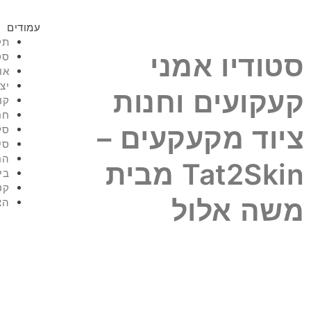
עמודים
תק
סטודיו אמני
סט
או
יצ
קעקועים וחנות
קו
חנ
ציוד מקעקעים –
סל
סי
הח
Tat2Skin מבית
בי
קט
משה אלול
הצ