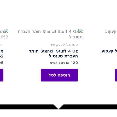
מדפסת
סטנסיל לקעקועים
די
 קעקוע
Stencil Stuff 4 Oz חומר
מח
העברת סטנסיל
52
95
₪
120
כולל מע"מ
הוספה לסל