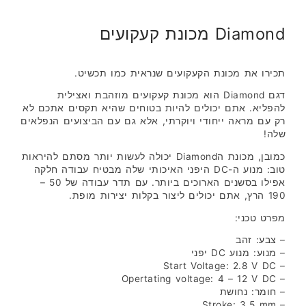
Diamond מכונת קעקועים
תכירו את מכונת הקעקועים שנראית כמו תכשיט.
דגם Diamond הוא מכונת קעקועים מוזהבת ואצילית
להפליא. אתם יכולים להיות בטוחים שהיא תקסים אתכם לא
רק עם מראה ייחודי ויוקרתי, אלא גם עם הביצועים הנפלאים
שלה!
כמובן, מכונת הDiamond יכולה לעשות יותר מסתם להיראות
טוב: מנוע ה-DC היפני האיכותי שלה מבטיח עבודה חלקה
אפילו בסשנים הארוכים ביותר. עם תדר עבודה של 50 –
190 הרץ, אתם יכולים ליצור בקלות יצירות מופת.
מפרט טכני:
– צבע: זהב
– מנוע: מנוע DC יפני
– Start Voltage: 2.8 V DC
– Opertating voltage: 4 – 12 V DC
– חומר: נחושת
– Stroke: 3.5 mm