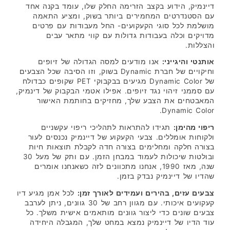
דיינמיק, הידוע בקצב הזרימה החלק שלו, עומד בקנה אחד
עם הסטנדרטים המחמירים ביותר בשוק, ומציע התאמה
מושלמת לכל סוגי הקעקועים- החל מעבודות עם פרטים
מדויקים וכלה בעבודות גדולות עם קווי מתאר עבים
והצללות.
אותנטי והיגייני:
אנו מודעים למסה הגדולה של זיופים
וחיקויים של חברת Dynamic בשוק, וזו הסיבה שכל הצבעים
של Dynamic Color מגיעים בבקבוקי PET שקופים כבדולח
עם סממני זיהוי נגד זיופים. אפילו אטמי הבקבוק של דינמיק,
המאבטחים את הצבע שלך, מחזיקים בחותמת האישור
Dynamic Color.
ריפוי מהימן:
תגידו להתראות לתהליכי ריפוי עקשניים
ולקוחות אומללים. צבעי הקעקוע של דיינמיק נכנסים לעור
בצורה חלקה ומחלימים בצורה חדה לקבלת תוצאות חיות
ובולטות שיכולות לעמוד במבחן הזמן. עם ותק של מעל 30
שנה, מאז 1990, אנחנו מתכוונים לזה כשאנחנו אומרים
שהדיו של דיינמיק נבדק בזמן.
צבעים עזים, בהירים ועמידים לאורך זמן:
לכל אמן מגיע דיו
קעקועים איכותי. עם מגוון רחב של 30 גוונים, ניתן לערבב
צבעים שונים כדי ליצור גוונים מותאמים אישית משלך. כל
עוד הדיו של דיינמיק נמצא במחט שלך, המגבלה היחידה