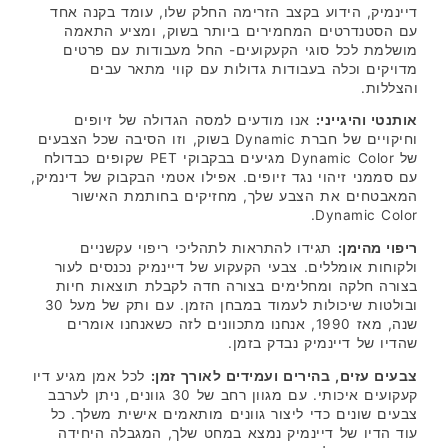
דיינמיק, הידוע בקצב הזרימה החלק שלו, עומד בקנה אחד
עם הסטנדרטים המחמירים ביותר בשוק, ומציע התאמה
מושלמת לכל סוגי הקעקועים- החל מעבודות עם פרטים
מדויקים וכלה בעבודות גדולות עם קווי מתאר עבים
והצללות.
אותנטי והיגייני:
אנו מודעים למסה הגדולה של זיופים
וחיקויים של חברת Dynamic בשוק, וזו הסיבה שכל הצבעים
של Dynamic Color מגיעים בבקבוקי PET שקופים כבדולח
עם סממני זיהוי נגד זיופים. אפילו אטמי הבקבוק של דינמיק,
המאבטחים את הצבע שלך, מחזיקים בחותמת האישור
Dynamic Color.
ריפוי מהימן:
תגידו להתראות לתהליכי ריפוי עקשניים
ולקוחות אומללים. צבעי הקעקוע של דיינמיק נכנסים לעור
בצורה חלקה ומחלימים בצורה חדה לקבלת תוצאות חיות
ובולטות שיכולות לעמוד במבחן הזמן. עם ותק של מעל 30
שנה, מאז 1990, אנחנו מתכוונים לזה כשאנחנו אומרים
שהדיו של דיינמיק נבדק בזמן.
צבעים עזים, בהירים ועמידים לאורך זמן:
לכל אמן מגיע דיו
קעקועים איכותי. עם מגוון רחב של 30 גוונים, ניתן לערבב
צבעים שונים כדי ליצור גוונים מותאמים אישית משלך. כל
עוד הדיו של דיינמיק נמצא במחט שלך, המגבלה היחידה