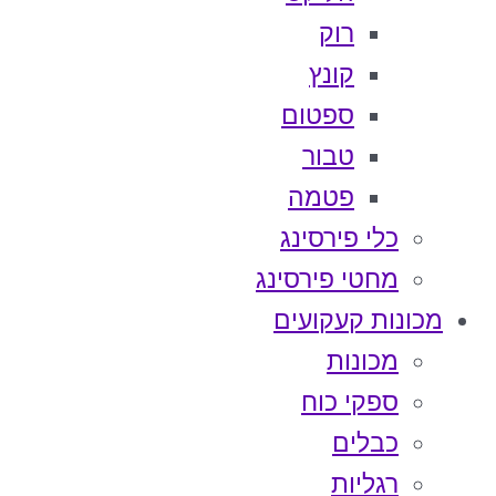
רוק
קונץ
ספטום
טבור
פטמה
כלי פירסינג
מחטי פירסינג
מכונות קעקועים
מכונות
ספקי כוח
כבלים
רגליות