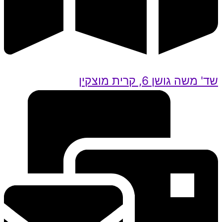
שד' משה גושן 6, קרית מוצקין