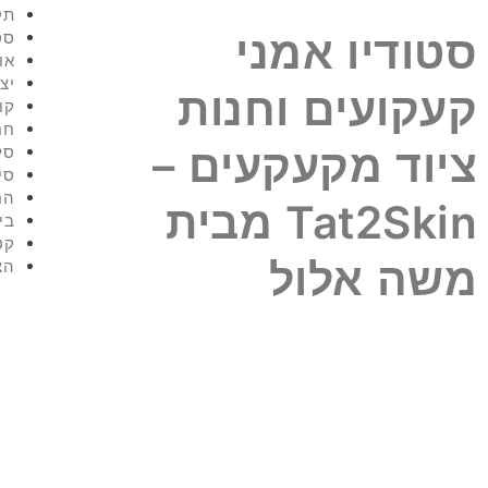
תק
סטודיו אמני
סט
או
יצ
קעקועים וחנות
קו
חנ
ציוד מקעקעים –
סל
סי
הח
Tat2Skin מבית
בי
קט
משה אלול
הצ