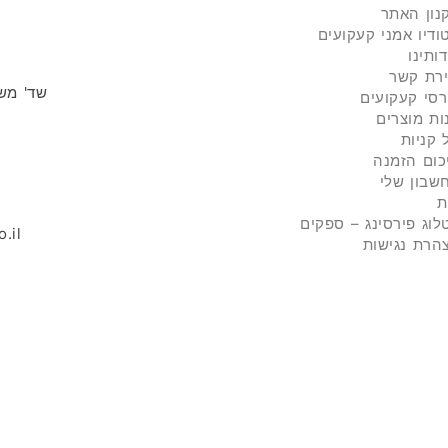
נון האתר
ודיו אמני קעקועים
דותינו
ירת קשר
שד' משה גושן 
רסי קעקועים
ות מוצרים
 קניות
כום הזמנה
שבון שלי
ת
לוג פירסינג – ספקים
.il
הרת נגישות