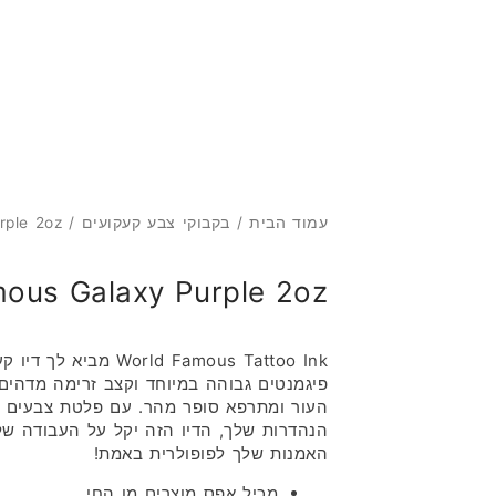
מ
עמוד הבית
/
בקבוקי צבע קעקועים
/ World Famous Galaxy Purple 2oz
ous Galaxy Purple 2oz
orld Famous Tattoo Ink
העור ומתרפא סופר מהר. עם פלטת צבעים ענ
הנהדרות שלך, הדיו הזה יקל על העבודה של
האמנות שלך לפופולרית באמת!
מכיל אפס מוצרים מן החי