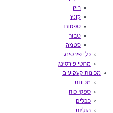
רוק
קונץ
ספטום
טבור
פטמה
כלי פירסינג
מחטי פירסינג
מכונות קעקועים
מכונות
ספקי כוח
כבלים
רגליות