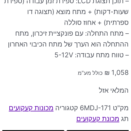
– תוכן תצוגת LCD: ספירת זמן עבודה (ספירת
שעות-דקות) + מתח מוצא (תצוגה דו
ספרתית) + אחוז סוללה
– מתח התחלה: עם פונקציית זיכרון, מתח
ההתחלה הוא הערך של מתח הכיבוי האחרון
– טווח מתח עבודה: 5-12V
₪
1,058
כולל מע"מ
המלאי אזל
מק"ט
6MDJ-171
קטגוריה
מכונות קעקועים
תג
מכונת קעקועים