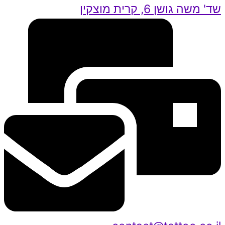
שד' משה גושן 6, קרית מוצקין