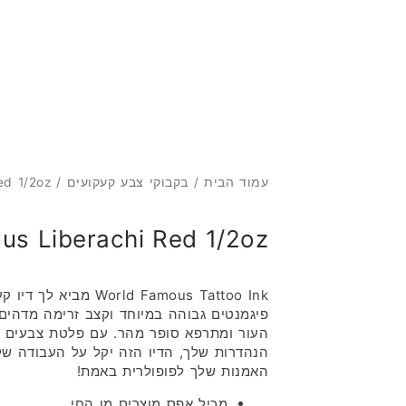
מ
עמוד הבית
/
בקבוקי צבע קעקועים
/ World Famous Liberachi Red 1/2oz
us Liberachi Red 1/2oz
orld Famous Tattoo Ink
העור ומתרפא סופר מהר. עם פלטת צבעים ענ
הנהדרות שלך, הדיו הזה יקל על העבודה של
האמנות שלך לפופולרית באמת!
מכיל אפס מוצרים מן החי