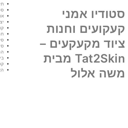
תק
סטודיו אמני
סט
או
יצ
קעקועים וחנות
קו
חנ
ציוד מקעקעים –
סל
סי
הח
Tat2Skin מבית
בי
קט
משה אלול
הצ