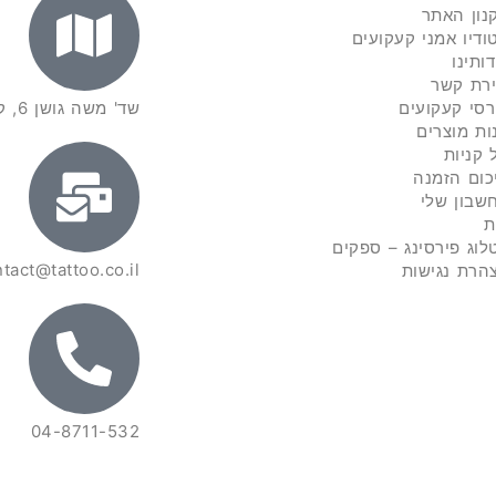
נון האתר
ודיו אמני קעקועים
דותינו
ירת קשר
רסי קעקועים
שד' משה גושן 6, קרית מוצקין
ות מוצרים
 קניות
כום הזמנה
שבון שלי
ת
לוג פירסינג – ספקים
tact@tattoo.co.il
הרת נגישות
04-8711-532