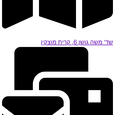
שד' משה גושן 6, קרית מוצקין