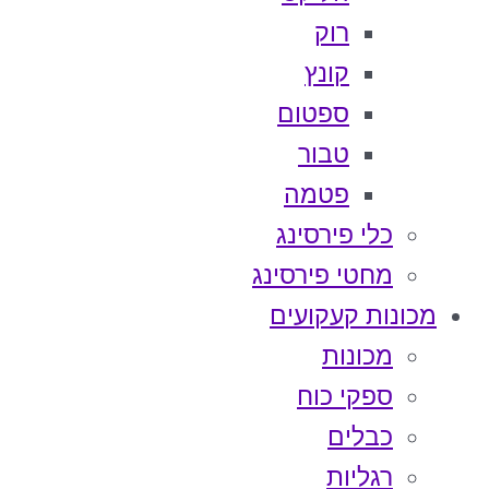
רוק
קונץ
ספטום
טבור
פטמה
כלי פירסינג
מחטי פירסינג
מכונות קעקועים
מכונות
ספקי כוח
כבלים
רגליות