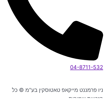
04-8711-532
ניו פרמננט מייקאפ טאטוסקין בע"מ © כל
הזכויות שמורות