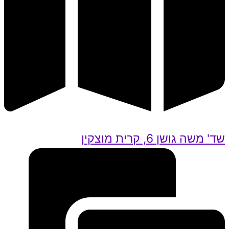
שד' משה גושן 6, קרית מוצקין