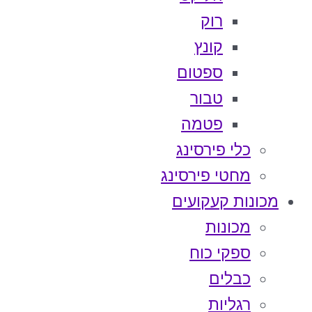
רוק
קונץ
ספטום
טבור
פטמה
כלי פירסינג
מחטי פירסינג
מכונות קעקועים
מכונות
ספקי כוח
כבלים
רגליות