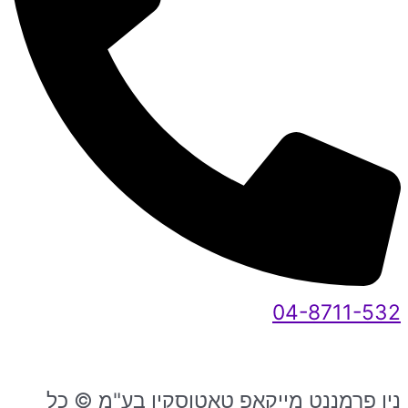
04-8711-532
ניו פרמננט מייקאפ טאטוסקין בע"מ © כל