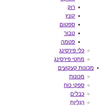
רוק
קונץ
ספטום
טבור
פטמה
כלי פירסינג
מחטי פירסינג
מכונות קעקועים
מכונות
ספקי כוח
כבלים
רגליות