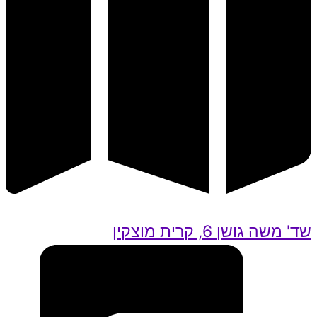
שד' משה גושן 6, קרית מוצקין