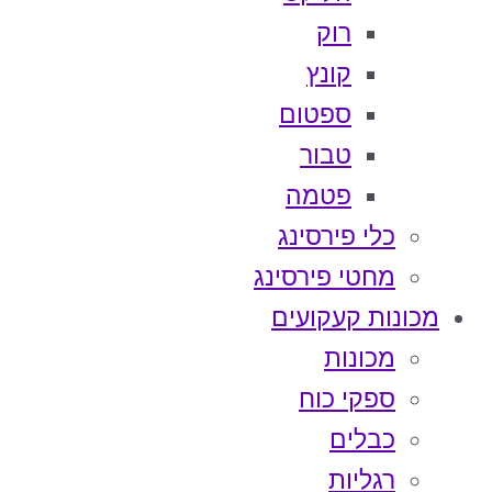
רוק
קונץ
ספטום
טבור
פטמה
כלי פירסינג
מחטי פירסינג
מכונות קעקועים
מכונות
ספקי כוח
כבלים
רגליות