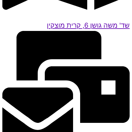
שד' משה גושן 6, קרית מוצקין