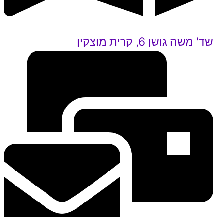
שד' משה גושן 6, קרית מוצקין