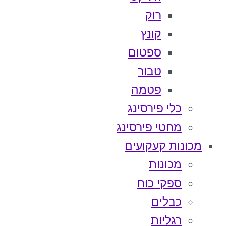
רוק
קונץ
ספטום
טבור
פטמה
כלי פירסינג
מחטי פירסינג
מכונות קעקועים
מכונות
ספקי כוח
כבלים
רגליות