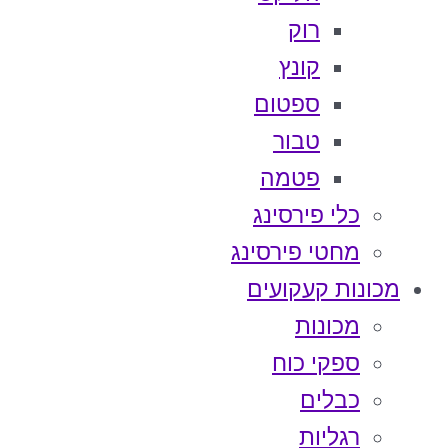
רוק
קונץ
ספטום
טבור
פטמה
כלי פירסינג
מחטי פירסינג
מכונות קעקועים
מכונות
ספקי כוח
כבלים
רגליות