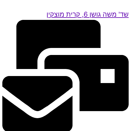
שד' משה גושן 6, קרית מוצקין