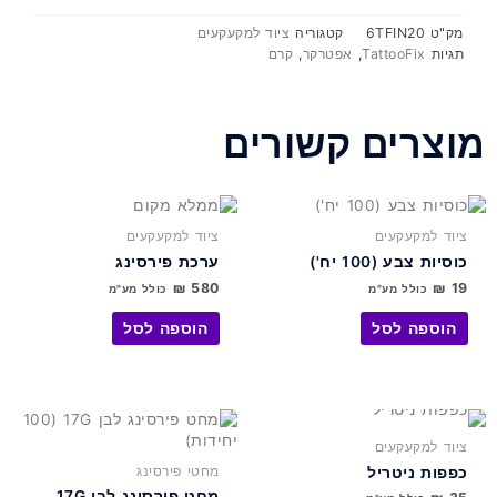
Ink
Cream
מק"ט
6TFIN20
קטגוריה
ציוד למקעקעים
20ml
תגיות
TattooFix
,
אפטרקר
,
קרם
Aftercare
מוצרים קשורים
ציוד למקעקעים
ציוד למקעקעים
כוסיות צבע (100 יח')
ערכת פירסינג
₪
580
₪
19
כולל מע"מ
כולל מע"מ
הוספה לסל
הוספה לסל
למוצר
זה
ציוד למקעקעים
יש
כפפות ניטריל
מחטי פירסינג
מספר
מחט פירסינג לבן 17G