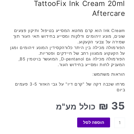
TattooFix Ink Cream 20ml
Aftercare
Ink Cream הוא קרם מחטא המסייע בטיפול ותיקון פצעים
שונים, מונע זיהומים ודלקות ומסייע בחידוש תאי העור תוך
שמירה על צבעי הקעקוע.
הפורמולה מכילה בין היתר כלורהקסידין המונע זיהומים ומגן
על הקעקוע ממגוון רחב של חיידקים ופטריות.
הפורמולה מכילה גם D-pentanol, המועשר בויטמין B5,
המעניק לחות ומסייע בחידוש העור.
הוראות משתמש:
מרחו שכבה דקה של "קרם דיו" על גבי האזור 3-5 פעמים
ביום
₪
35
כולל מע"מ
כמות
הוספה לסל
של
TattooFix