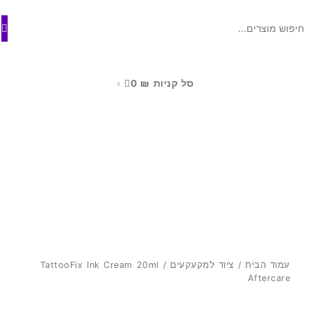
ילוג
לתוכן
תוכן
סל קניות
₪
0
0
עמוד הבית
/
ציוד למקעקעים
/ TattooFix Ink Cream 20ml
Aftercare