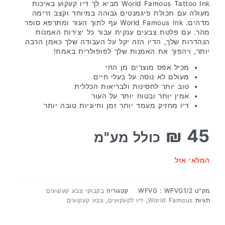
World Famous Tattoo Ink מביא לך דיו קעקוע באיכות
מעולה עם תכולת פיגמנטים גבוהה במיוחד וקצב זרימה
מדהים. World Famous Ink עף לתוך העור ומתרפא סופר
מהר. עם פלטת צבעים ענקית עבור כל יצירות האמנות
הנהדרות שלך, הדיו הזה יקל על העבודה שלך כאמן הרבה
יותר, ויהפוך את האמנות שלך לפופולרית באמת!
מכיל אפס מוצרים מן החי
מעולם לא נוסה על בעלי חיים
טוב יותר לחסינות ולבריאות הכללית
אמין יותר ובטוח יותר על העור
דיו מחזיק מעמד יותר זמן וחיוניות טובה יותר
₪
45
כולל מע"מ
המלאי אזל
מק"ט
WFVG : WFVG1/2
קטגוריה
בקבוקי צבע קעקועים
תגיות
World Famous
,
דיו לקעקועים
,
צבע קעקועים