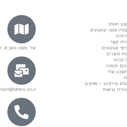
נון האתר
ודיו אמני קעקועים
דותינו
ירת קשר
רסי קעקועים
שד' משה גושן 6, קרית מוצקין
ות מוצרים
 קניות
כום הזמנה
שבון שלי
ת
לוג פירסינג – ספקים
tact@tattoo.co.il
הרת נגישות