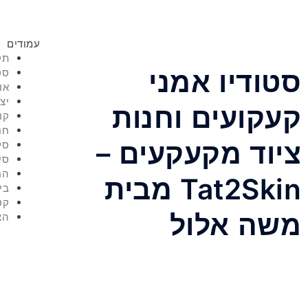
עמודים
תק
סטודיו אמני
סט
או
יצ
קעקועים וחנות
קו
חנ
ציוד מקעקעים –
סל
סי
הח
Tat2Skin מבית
בי
קט
משה אלול
הצ