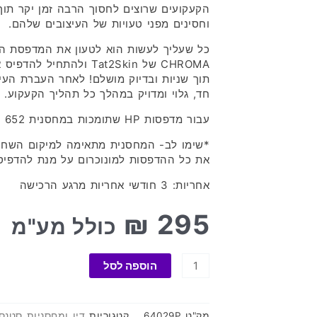
הקעקועים שרוצים לחסוך הרבה זמן יקר תוך
וחסינים מפני טעויות של העיצובים שלהם.
כל שעליך לעשות הוא לטעון את המדפסת ה
CHROMA של Tat2Skin ולהת
תוך שניות ובדיוק מושלם! לאחר העברת העיצ
חד, גלוי ומדויק במהלך כל תהליך הקעקוע.
עבור מדפסות HP שתומכות במחסנית HP 652
*שימו לב- המחסנית מתאימה למיקום השחו
את כל ההדפסות למונוכרום על מנת להדפיס
אחריות: 3 חודשי אחריות מרגע הרכישה
₪
295
כולל מע"מ
כמות
הוספה לסל
של
מחסנית
דיו
מק"ט
64029P
קטגוריות
דיו ומחסניות סטנס