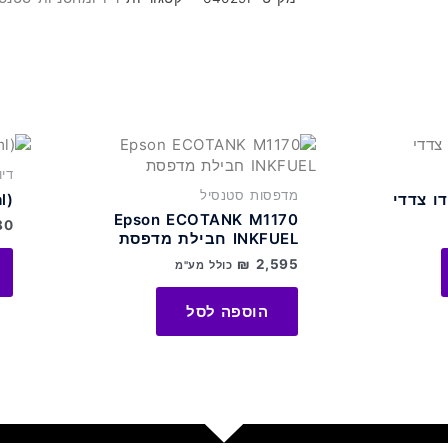
סטנסיל
קעקוע
CHROMA
HP
652
די
מדפסות סטנסיל
דו צדדי
l)
Epson ECOTANK M1170
80
INKFUEL חבילת מדפסת
₪
2,595
כולל מע"מ
הוספה לסל